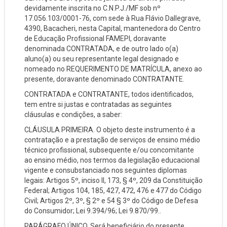
devidamente inscrita no C.N.P.J./MF sob nº
17.056.103/0001-76, com sede à Rua Flávio Dallegrave,
4390, Bacacheri, nesta Capital, mantenedora do Centro
de Educação Profissional FAMEPI, doravante
denominada CONTRATADA, e de outro lado o(a)
aluno(a) ou seu representante legal designado e
nomeado no REQUERIMENTO DE MATRÍCULA, anexo ao
presente, doravante denominado CONTRATANTE.
CONTRATADA e CONTRATANTE, todos identificados,
tem entre si justas e contratadas as seguintes
cláusulas e condições, a saber:
CLÁUSULA PRIMEIRA. O objeto deste instrumento é a
contratação e a prestação de serviços de ensino médio
técnico profissional, subsequente e/ou concomitante
ao ensino médio, nos termos da legislação educacional
vigente e consubstanciado nos seguintes diplomas
legais: Artigos 5º, inciso II, 173, § 4º, 209 da Constituição
Federal; Artigos 104, 185, 427, 472, 476 e 477 do Código
Civil; Artigos 2º, 3º, § 2º e 54 § 3º do Código de Defesa
do Consumidor; Lei 9.394/96; Lei 9.870/99..
PARÁGRAFO ÚNICO. Será beneficiário do presente